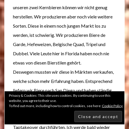
unseren zwei Kernbieren können wir nicht genug
herstellen. Wir produzieren aber noch viele weitere
Sorten. Diese in einem noch jungen Markt los zu
werden, ist schwierig. Wir produzieren Biere de
Garde, Hefeweizen, Belgische Quad, Tripel und
Dubbel. Viele Leute hier in Florida haben noch nie
etwas von diesen Bierstilen gehört.
Deswegen mussten wir diese in Märkten verkaufen,
welche schon mehr Erfahrung haben. Entsprechend
liefern wir Biere nach San Diego und haben ständig
Privacy & Cookies: This site uses cookies. By continuing to use this
Lieferungen nach New York City und Richmond,
website, you agree to their use.
To find out more, including how to control cookies, see here:
Cookie Policy
Virginia ans Mekong Restaurant. In New York
beliefern wir Tørst, wo wir im November ein
Taptakeover durchführten. Ich werde bald wieder