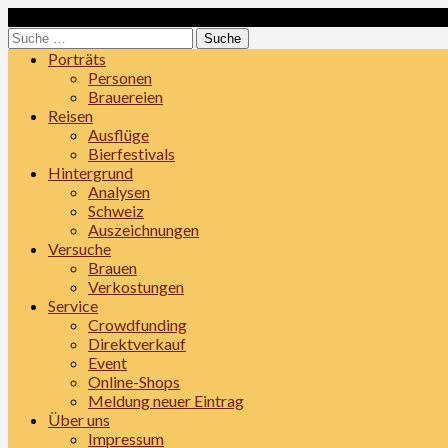
Skip
Loading...
to
Suche
content
nach:
Porträts
Personen
Brauereien
Reisen
Ausflüge
Bierfestivals
Hintergrund
Analysen
Schweiz
Auszeichnungen
Versuche
Brauen
Verkostungen
Service
Crowdfunding
Direktverkauf
Event
Online-Shops
Meldung neuer Eintrag
Über uns
Impressum