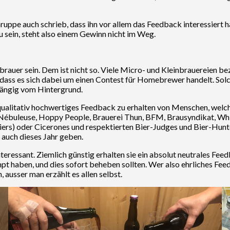
 Gruppe auch schrieb, dass ihn vor allem das Feedback interessier
u sein, steht also einem Gewinn nicht im Weg.
uer sein. Dem ist nicht so. Viele Micro- und Kleinbrauereien bezi
t, dass es sich dabei um einen Contest für Homebrewer handelt. Sol
hängig vom Hintergrund.
 qualitativ hochwertiges Feedback zu erhalten von Menschen, welch
a Nébuleuse, Hoppy People, Brauerei Thun, BFM, Brausyndikat, Whit
liers) oder Cicerones und respektierten Bier-Judges und Bier-H
auch dieses Jahr geben.
nteressant. Ziemlich günstig erhalten sie ein absolut neutrales Fee
mpt haben, und dies sofort beheben sollten. Wer also ehrliches Fe
, ausser man erzählt es allen selbst.