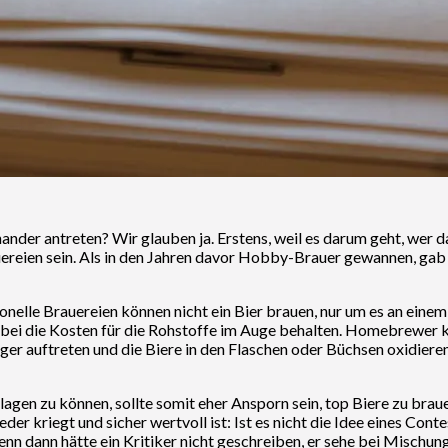
nander antreten? Wir glauben ja. Erstens, weil es darum geht, wer 
ien sein. Als in den Jahren davor Hobby-Brauer gewannen, gab es a
onelle Brauereien können nicht ein Bier brauen, nur um es an eine
ei die Kosten für die Rohstoffe im Auge behalten. Homebrewer kön
iger auftreten und die Biere in den Flaschen oder Büchsen oxidier
gen zu können, sollte somit eher Ansporn sein, top Biere zu brauen
riegt und sicher wertvoll ist: Ist es nicht die Idee eines Contes
enn dann hätte ein Kritiker nicht geschreiben, er sehe bei Mischu