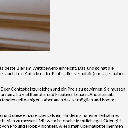
das beste Bier am Wettbewerb einreicht. Das, und so hat die
uch kein Aufschrei der Profis, dies sei unfair (und ja, es haben
m Beer Contest einzureichen und ein Preis zu gewinnen. Sie müssen
nen also viel flexibler und kreativer brauen. Andererseits
en tendenziell weniger – aber auch das ist möglich und kommt
 und diese einzureichen, als ein Hindernis für eine Teilnahme.
ts, sich zu messen? Mit wem ist doch eigentlich egal. Oder gilt
ng von Pro und Hobby nicht ein, wieso man überhaupt teilnehmen