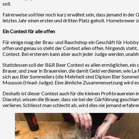
soll.
Fairerweise soll hier noch kurz erwähnt sein, dass jemand in der
letztes Jahr einen ersten und dritten Platz geholt. Homebrewer z
Ein Contest für alle offen
Für einige mag der Brau- und Rauchshop ein Geschäft für Hobbybra
offen und genau so steht der Contest allen offen. Nirgends steh
Contest. Bei ersterem kann aber auch jeder Judge werden, unab
Stattdessen soll der B&R Beer Contest es allen ermöglichen, ein
Brauer, und zwar in Brauereien, die damit Geld verdienen, wie L
sich aus Bier Sommeliers (die Mehrheit sind Diplom Bier Somme
Mousson (Head-Judge). Eine ähnliche Zusammensetzung wird es 
Deshalb ist dieser Contest auch für die kleinen Profibrauereien i
Diacetyl, wissen die Brauer, dass sie bei der Gärführung geschla
verlieren. Schliesst man schlecht ab, wird dies nie jemand erfahren