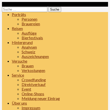
Skip
Loading...
to
Suche
content
nach:
Porträts
Personen
Brauereien
Reisen
Ausflüge
Bierfestivals
Hintergrund
Analysen
Schweiz
Auszeichnungen
Versuche
Brauen
Verkostungen
Service
Crowdfunding
Direktverkauf
Event
Online-Shops
Meldung neuer Eintrag
Über uns
Impressum