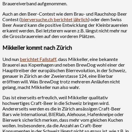
Brauereiverband aufgenommen.
Auch an den Beer-Contest wie dem Brau- und Rauchshop Beer
Contest (
bierversuche.ch berichtet jährlich
) oder dem Swiss
Beer Award kann die positive Entwicklung der Kleinbrauereien
erkannt werden. Bei letzterem waren z.B. längst nicht mehr nur
die Grossbrauereien auf den vorderen Plätzen.
Mikkeller kommt nach Zürich
Und nun
berichtet Fallstaff
, dass Mikkeller, eine bekannte
Brauerei aus Kopenhagen und neben BrewDog wohl einer der
Haupttreiber der europäischen Bierrevolution, in der Schweiz,
genauer in Zürich an der Zweierstasse 124, eine Bierbar
eröffnen will. Was BrewDog trotz mehreren Anläufen nicht
gelang, macht Mikkeller nun also wahr.
Das ist einerseits erfreulich, weil Mikkeller qualitativ
hochwertiges Craft-Beer in die Schweiz bringen wird.
Andererseits werden es die in Zürich ansässigen Craft-Beer
Bars wie International, BIERlab, Alehouse, Hafenkneipe oder
Bierwerk sicherlich merken, dass mehr vom gleichen Kuchen
wollen. Insbesondere, da die Anzahl an Craft-Beer
Konsumenten in der Schweiz längst nicht so gross ist, wie z.B. in