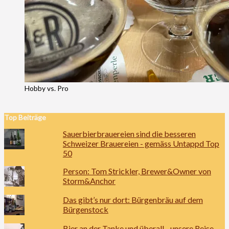
Hobby vs. Pro
Top Beiträge
Sauerbierbrauereien sind die besseren
Schweizer Brauereien - gemäss Untappd Top
50
Person: Tom Strickler, Brewer&Owner von
Storm&Anchor
Das gibt’s nur dort: Bürgenbräu auf dem
Bürgenstock
Bier an der Tanke und überall - unsere Reise